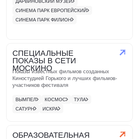
САТУРН
ИСКРА
ОБРАЗОВАТЕЛЬНАЯ
ПРОГРАММА
Лекции, мастер-классы, открытые
дискуссии и встречи со звездами,
посвященные научно-популярному кино
КИНОСТУДИЯ ГОРЬКОГО
МОСКОВСКИЙ ПЛАНЕТАРИЙ
СПЕЦИАЛЬНАЯ
ПРОГРАММА
Лаборатория-интенсив по съемке научно-
популярных фильмов, выставка,
соединяющая научное знание
и современное искусство, и конференция
на Киностудии Горького