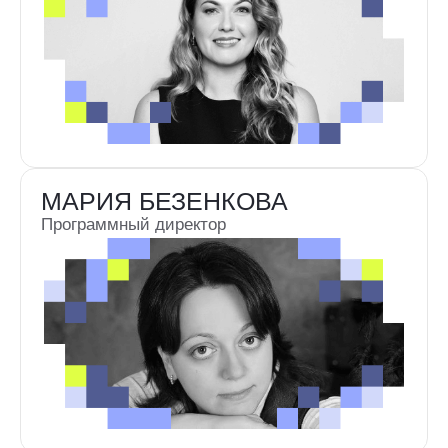
ГАЛИНА ПРОЖИКО
Председатель жюри. Доктор
искусствоведения, профессор ВГИК. Автор
книг, заслуженный работник культуры РФ.
Историк и теоретик документального кино
Страна: Россия
БАЛАКА ГОШ
Режиссёр из Калькутты. 30 лет в кино,
40 фильмов. Три фильма получили
Серебряный Лотос и попали на 100+
фестивалей по всему миру
Страна: Индия