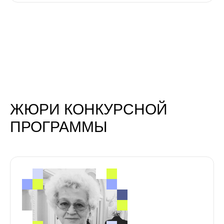
ОЛЕГ ВОЛОШИН
Врач-кибернетик, испытатель, пресс-
секретарь ИМБП РАН. Участник научных
экспериментов, лауреат фотоконкурсов,
автор 35+ научных публикаций
Страна: Россия
СВЕТА СТРАХИНИЧ
Продюсер 50 фильмов. Участвовал
в 20 игровых лентах. Лауреат