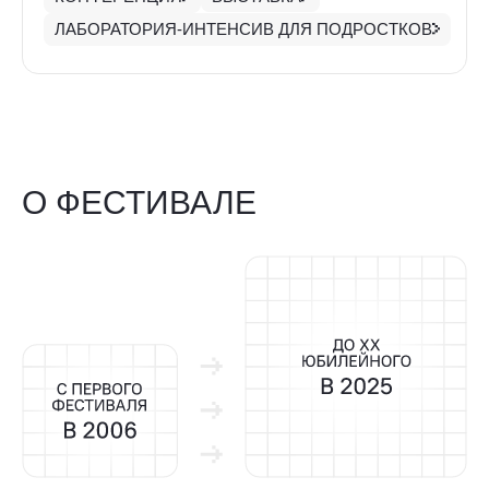
бессменного организатора кинофестиваля
на протяжении многих лет.
20 лет развития мирового научно-популярного,
образовательного и исследовательского кино
станут основным вектором внимания
программной концепции кинофестиваля.
Это масштабный междисциплинарный проект,
исследующий возможности перевода научного
знания на язык кино.
КОМАНДА ФЕСТИВАЛЯ
ЮЛИАНА СЛАЩЕВА
Председатель Оргкомитета