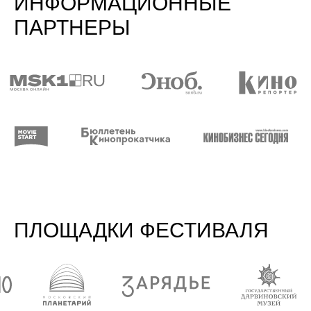
шаги в рамках текущих проектов, а также
на планирование новых в следующем году.
Отдельно отмечу отбор участников
программы — общение с ними было очень
ценным, как с точки зрения обмена опытом,
так и в рамках общения вне лаборатории.
Уверен, мы ещё много чего сделаем вместе!
Спасибо организаторам, кураторам
и участникам!
Анастасия Тутынина
Санкт-Петербург, художник/режиссёр
экспериментального кино
Приняла участие в Лаборатории научного
кино, была очень рада познакомиться
с молодыми авторами и ведущими
продюсерами! Кураторы и лекторы помогли
по-новому увидеть современный
кинопроцесс, показали интереснейшие
подходы к разработке темы архива и музея
в кино. Такие мероприятия должны быть
ежегодными, это уникальный опыт, который
должен получить каждый начинающий
кинематографист! А кинопоказы научного