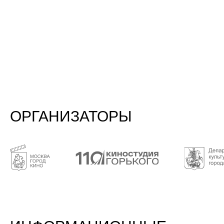
продолжает привлекать внимание
общественности к научному кино, а также
создает пространство для взаимодействия
профессионалов в сфере кино.
Елена Харабаджиу
Искусствовед, о фестивале в Санкт-
Петербурге в 2024 году
С удовольствием посетила церемонию
открытия фестиваля «Мир знаний» и показ
фильма открытия. Это прекрасная
возможность познакомиться с российскими
и международными документальными
картинами.
Викторов Дмитрий
Санкт-Петербург, Креативный продюсер
Удивительная программа! В очень сжатый
срок я столкнулся с таким количеством
новых знаний и подходов, что Лаборатория
стала чуть ли не главным событием года
для меня. Импульс, который создала
Лаборатория, уже сподвиг меня на новые