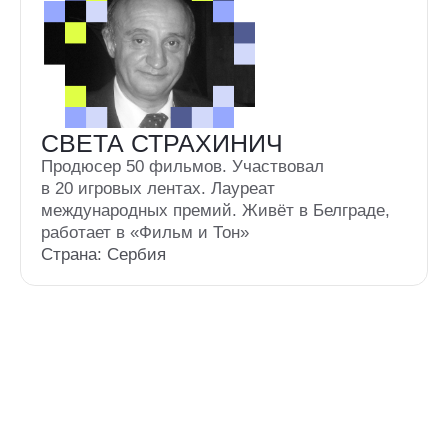
ОТЗЫВЫ ЗРИТЕЛЕЙ
И ГОСТЕЙ ФЕСТИВАЛЯ
Инна Куренкова
Продюсер, о фестивале в Санкт-Петербурге
в 2024 году
Выражаю огромную благодарность
организаторам и партнерам фестиваля.
Фестиваль прошел ярко, насыщенно,
отдельное спасибо за образовательную
программу для молодых и начинающих
режиссеров, сценаристов. Важно, что
фестиваль проходит уже в 19 раз и